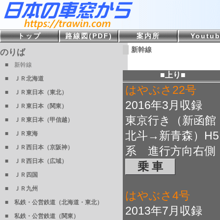
トップ
路線図(PDF)
案内所
Youtu
新幹線
のりば
■ 新幹線
■上り■
■ ＪＲ北海道
はやぶさ22号
■ ＪＲ東日本（東北）
2016年3月収録
■ ＪＲ東日本（関東）
東京行き（新函館
■ ＪＲ東日本（甲信越）
北斗→新青森）H5
■ ＪＲ東海
■ ＪＲ西日本（京阪神）
系 進行方向右側
■ ＪＲ西日本（広域）
乗 車
■ ＪＲ四国
■ ＪＲ九州
はやぶさ4号
■ 私鉄・公営鉄道（北海道・東北）
2013年7月収録
■ 私鉄・公営鉄道（関東）