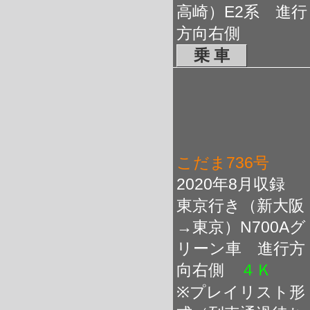
高崎）E2系 進行
方向右側
乗 車
こだま736号
2020年8月収録
東京行き（新大阪
→東京）N700Aグ
リーン車 進行方
向右側
４Ｋ
※プレイリスト形