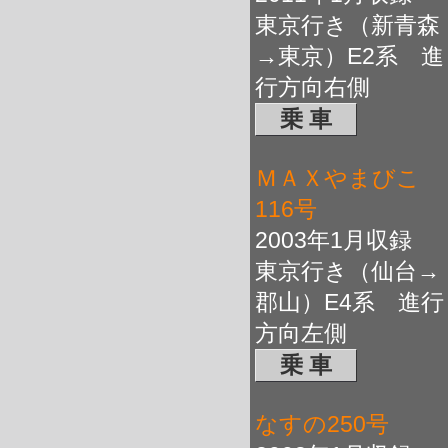
東京行き（新青森
→東京）E2系 進
行方向右側
乗 車
ＭＡＸやまびこ
116号
2003年1月収録
東京行き（仙台→
郡山）E4系 進行
方向左側
乗 車
なすの250号