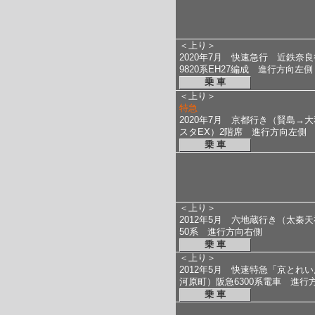
＜上り＞
2020年7月 快速急行 近鉄奈
9820系EH27編成 進行方向左側
乗 車
＜上り＞
特急
2020年7月 京都行き（賢島→大
スタEX）2階席 進行方向左側
乗 車
＜上り＞
2012年5月 六地蔵行き（太秦
50系 進行方向右側
乗 車
＜上り＞
2012年5月 快速特急「京とれ
河原町）阪急6300系電車 進行
乗 車