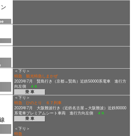
ウン
ne
e
＜下り＞
特急 観光特急しまかぜ
2020年7月 賢島行き（京都→賢島）近鉄50000系電車 進行方
向左側
４Ｋ
乗 車
＜下り＞
特急 ひのとり ６７列車
2020年7月 大阪難波行き（近鉄名古屋→大阪難波）近鉄80000
系電車プレミアムシート車両 進行方向左側
４Ｋ
乗 車
線
＜下り＞
特急