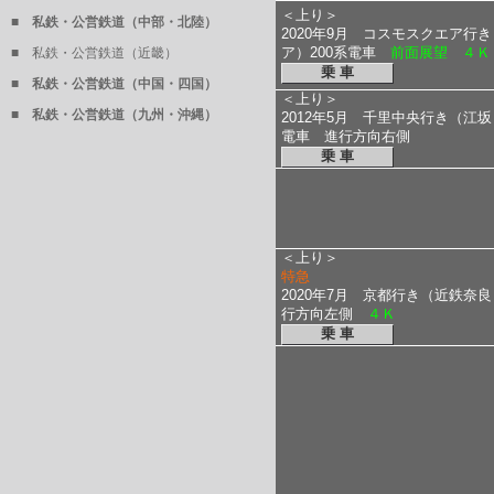
＜上り＞
■ 私鉄・公営鉄道（中部・北陸）
2020年9月 コスモスクエア行
ア）200系電車
前面展望 ４Ｋ
■ 私鉄・公営鉄道（近畿）
乗 車
■ 私鉄・公営鉄道（中国・四国）
＜上り＞
■ 私鉄・公営鉄道（九州・沖縄）
2012年5月 千里中央行き（江
電車 進行方向右側
乗 車
＜上り＞
特急
2020年7月 京都行き（近鉄奈良
行方向左側
４Ｋ
乗 車