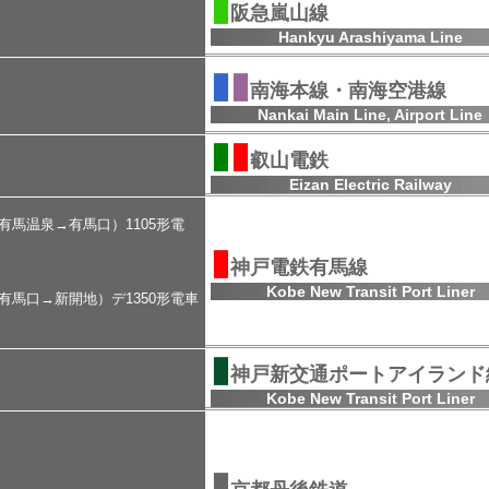
▮
阪急嵐山線
Hankyu Arashiyama Line
▮
▮
南海本線・南海空港線
Nankai Main Line, Airport Line
▮
▮
叡山電鉄
Eizan Electric Railway
有馬温泉→有馬口）1105形電
▮
神戸電鉄有馬線
Kobe New Transit Port Liner
（有馬口→新開地）デ1350形電車
▮
神戸新交通ポートアイランド
Kobe New Transit Port Liner
▮