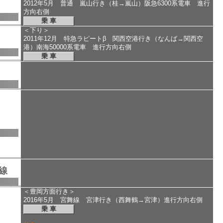
2012年5月 普通 嵐山行き（桂→嵐山）阪急6300系電車 進行
方向右側
乗 車
＜下り＞
2011年12月 特急ラピートβ 関西空港行き（なんば→関西空
港）南海50000系電車 進行方向右側
乗 車
線
＜豊岡方面行き＞
2016年5月 宮舞線 宮津行き（西舞鶴→宮津）進行方向右側
乗 車