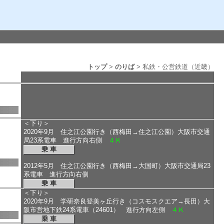
トップ
>
のりば
> 私鉄・公営鉄道（近畿）
＜下り＞
2020年9月 住之江公園行き（西梅田→住之江公園）大阪市交通
局23系電車 進行方向右側
４Ｋ
乗 車
2012年5月 住之江公園行き（西梅田→大国町）大阪市交通局23
系電車 進行方向右側
乗 車
＜下り＞
2020年9月 学研奈良登美ヶ丘行き（コスモスクエア→長田）大
阪市営地下鉄24系電車（24601） 進行方向左側
４Ｋ
乗 車