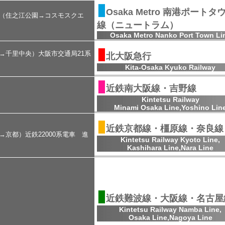
▮
Osaka Metro 南港ポートタ
き（住之江公園→コスモスクエ
線（ニュートラム）
Osaka Metro Nanko Port Town Li
▮
坂→千里中央）大阪市交通局21系
北大阪急行
Kita-Osaka Kyuko Railway
▮
近鉄南大阪線・吉野線
Kintetsu Railway
Minami Osaka Line,Yoshino Lin
▮
近鉄京都線・橿原線・奈良線
→京都）近鉄22000系電車 進
Kintetsu Railway Kyoto Line,
Kashihara Line,Nara Line
▮
近鉄難波線・大阪線・名古屋
Kintetsu Railway Namba Line,
Osaka Line,Nagoya Line