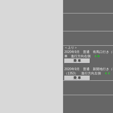
＜上り＞
2020年9月 普通 有馬口行き（
車 進行方向右側
４Ｋ
乗 車
2020年9月 普通 新開地行き
（1353） 進行方向左側
４Ｋ
乗 車