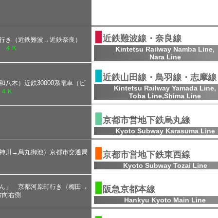
▮
近鉄難波線・奈良線
良行き（近鉄難波→近鉄奈良）
４Ｋ
Kintetsu Railway Namba Line,
Nara Line
▮
近鉄山田線・鳥羽線・志摩線
和八木）近鉄30000系電車（ビ
Kintetsu Railway Yamada Line,
４Ｋ
Toba Line,Shima Line
▮
京都市営地下鉄烏丸線
Kyoto Subway Karasuma Line
▮
天神川→烏丸御池）京都市交通局
京都市営地下鉄東西線
Kyoto Subway Tozai Line
▮
いん」 京都河原町行き（梅田→
阪急京都本線
方向右側
Hankyu Kyoto Main Line