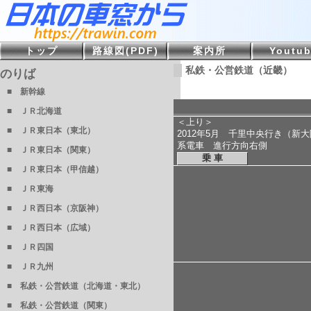
トップ
路線図(PDF)
案内所
Youtu
私鉄・公営鉄道（近畿）
のりば
■ 新幹線
■ ＪＲ北海道
＜上り＞
■ ＪＲ東日本（東北）
2012年5月 千里中央行き（新
系電車 進行方向右側
■ ＪＲ東日本（関東）
乗 車
■ ＪＲ東日本（甲信越）
■ ＪＲ東海
■ ＪＲ西日本（京阪神）
■ ＪＲ西日本（広域）
■ ＪＲ四国
■ ＪＲ九州
■ 私鉄・公営鉄道（北海道・東北）
■ 私鉄・公営鉄道（関東）