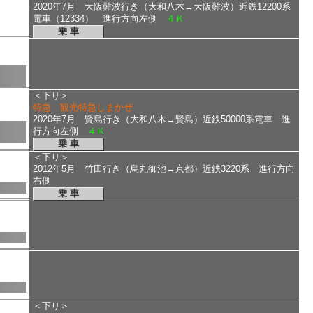
2020年7月 大阪難波行き（大和八木→大阪難波）近鉄12200系
電車（12334） 進行方向左側
４Ｋ
乗 車
＜下り＞
特急 観光特急しまかぜ
2020年7月 賢島行き（大和八木→賢島）近鉄50000系電車 進
行方向左側
４Ｋ
乗 車
＜下り＞
2012年5月 竹田行き（烏丸御池→京都）近鉄3220系 進行方向
右側
乗 車
＜下り＞