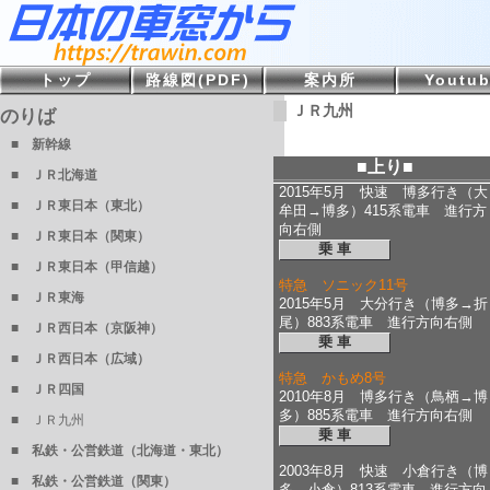
トップ
路線図(PDF)
案内所
Youtu
ＪＲ九州
のりば
■ 新幹線
■上り■
■ ＪＲ北海道
2015年5月 快速 博多行き（大
■ ＪＲ東日本（東北）
牟田→博多）415系電車 進行方
向右側
■ ＪＲ東日本（関東）
乗 車
■ ＪＲ東日本（甲信越）
特急 ソニック11号
■ ＪＲ東海
2015年5月 大分行き（博多→折
尾）883系電車 進行方向右側
■ ＪＲ西日本（京阪神）
乗 車
■ ＪＲ西日本（広域）
特急 かもめ8号
■ ＪＲ四国
2010年8月 博多行き（鳥栖→博
多）885系電車 進行方向右側
■ ＪＲ九州
乗 車
■ 私鉄・公営鉄道（北海道・東北）
2003年8月 快速 小倉行き（博
■ 私鉄・公営鉄道（関東）
多→小倉）813系電車 進行方向