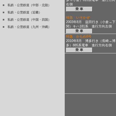
右側
■ 私鉄・公営鉄道（中部・北陸）
乗 車
■ 私鉄・公営鉄道（近畿）
特急 いそかぜ
■ 私鉄・公営鉄道（中国・四国）
2003年8月 益田行き（小倉→下
関）キハ181系 進行方向左側
■ 私鉄・公営鉄道（九州・沖縄）
乗 車
特急 かもめ8号
2010年8月 博多行き（長崎→博
多）885系電車 進行方向右側
乗 車